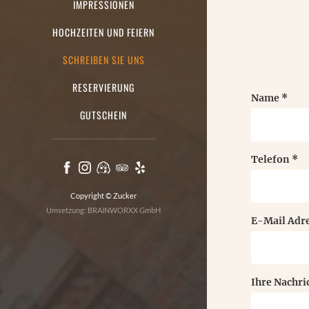
IMPRESSIONEN
HOCHZEITEN UND FEIERN
SCHREIBEN SIE UNS
RESERVIERUNG
Name
*
GUTSCHEIN
Telefon
*
Facebook
Instagram
MICHELIN
Tripadvisor
Yelp
Copyright © Zucker
Umsetzung: BRAINWORXX GmbH
E-Mail Adr
Ihre Nachri