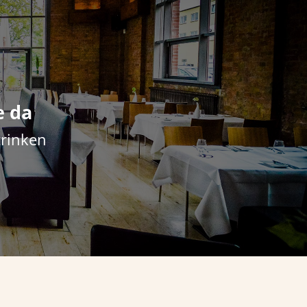
e da
trinken