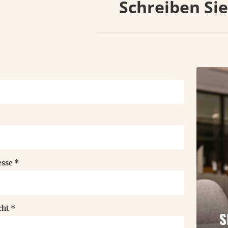
Schreiben Si
esse
*
cht
*
S