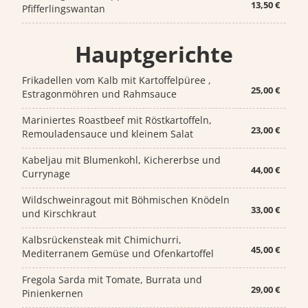
13,50 €
Pfifferlingswantan
Hauptgerichte
Frikadellen vom Kalb mit Kartoffelpüree ,
25,00 €
Estragonmöhren und Rahmsauce
Mariniertes Roastbeef mit Röstkartoffeln,
23,00 €
Remouladensauce und kleinem Salat
Kabeljau mit Blumenkohl, Kichererbse und
44,00 €
Currynage
Wildschweinragout mit Böhmischen Knödeln
33,00 €
und Kirschkraut
Kalbsrückensteak mit Chimichurri,
45,00 €
Mediterranem Gemüse und Ofenkartoffel
Fregola Sarda mit Tomate, Burrata und
29,00 €
Pinienkernen